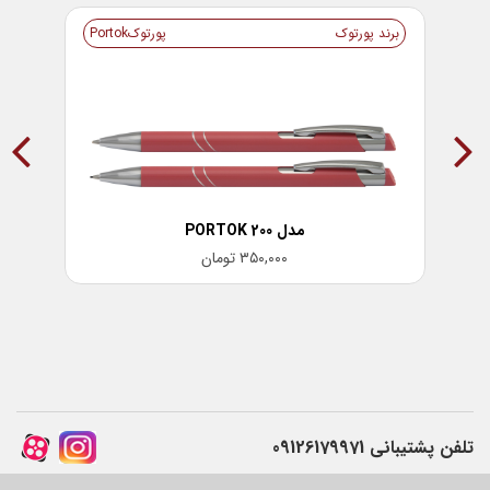
برند پورتوک
پورتوکPortok
برن
مدل PORTOK 200
۳۵۰,۰۰۰
تومان
تلفن پشتیبانی
09126179971