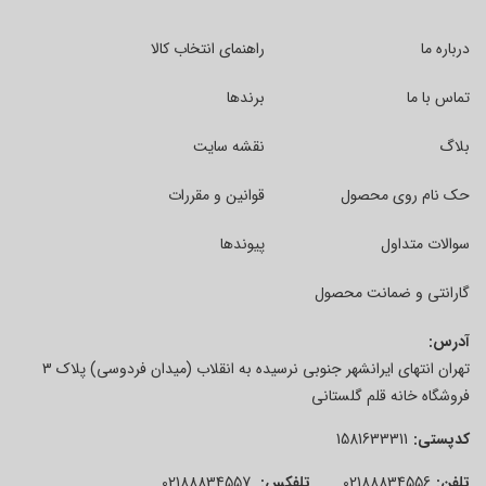
درباره ما
راهنمای انتخاب کالا
تماس با ما
برندها
بلاگ
نقشه سایت
حک نام روی محصول
قوانین و مقررات
سوالات متداول
پیوندها
گارانتی و ضمانت محصول
آدرس:
تهران انتهای ایرانشهر جنوبی نرسیده به انقلاب (میدان فردوسی) پلاک 3
فروشگاه خانه قلم گلستانی
کدپستی:
1581633311
تلفن:
02188834556
تلفکس:
02188834557