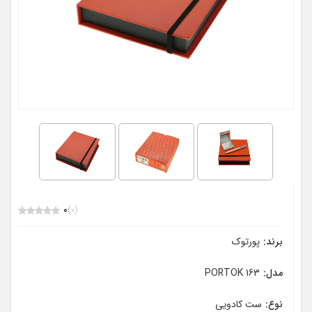
0
(0)
برند:
پورتوک
مدل:
PORTOK 163
نوع:
ست کادویی