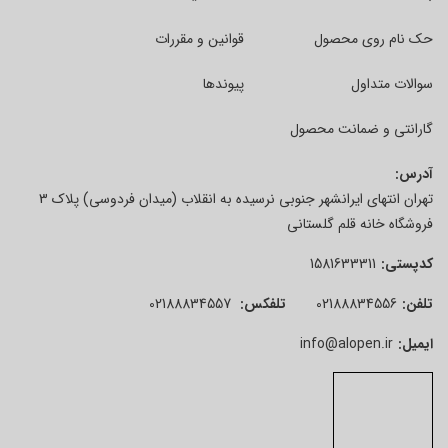
حک نام روی محصول
قوانین و مقررات
سوالات متداول
پیوندها
گارانتی و ضمانت محصول
آدرس:
تهران انتهای ایرانشهر جنوبی نرسیده به انقلاب (میدان فردوسی) پلاک 3
فروشگاه خانه قلم گلستانی
کدپستی:
1581633311
تلفن:
02188834556
تلفکس:
02188834557
ایمیل:
info@alopen.ir