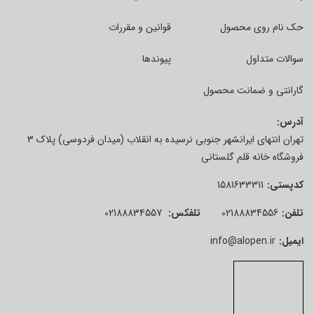
حک نام روی محصول
قوانین و مقررات
سوالات متداول
پیوندها
گارانتی و ضمانت محصول
آدرس:
تهران انتهای ایرانشهر جنوبی نرسیده به انقلاب (میدان فردوسی) پلاک 3
فروشگاه خانه قلم گلستانی
کدپستی:
1581633311
تلفن:
02188834556
تلفکس:
02188834557
ایمیل:
info@alopen.ir