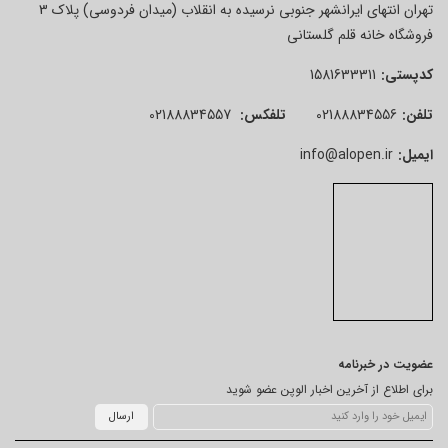
تهران انتهای ایرانشهر جنوبی نرسیده به انقلاب (میدان فردوسی) پلاک 3
فروشگاه خانه قلم گلستانی
کدپستی:
1581633311
تلفن:
02188834556
تلفکس:
02188834557
ایمیل:
info@alopen.ir
عضویت در خبرنامه
برای اطلاع از آخرین اخبار الوپن عضو شوید